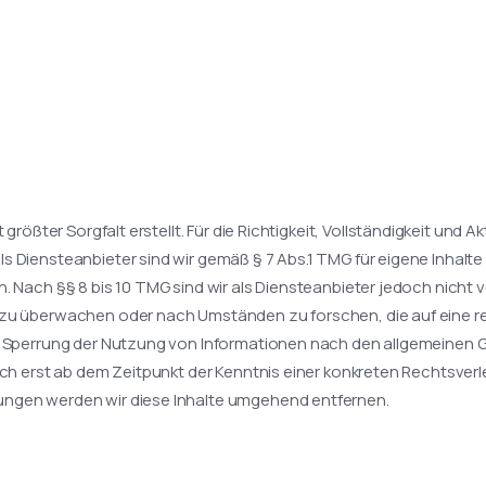
größter Sorgfalt erstellt. Für die Richtigkeit, Vollständigkeit und Ak
 Diensteanbieter sind wir gemäß § 7 Abs.1 TMG für eigene Inhalte
 Nach §§ 8 bis 10 TMG sind wir als Diensteanbieter jedoch nicht ve
zu überwachen oder nach Umständen zu forschen, die auf eine rec
r Sperrung der Nutzung von Informationen nach den allgemeinen G
och erst ab dem Zeitpunkt der Kenntnis einer konkreten Rechtsve
ngen werden wir diese Inhalte umgehend entfernen.