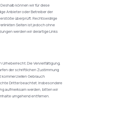
. Deshalb können wir für diese
lige Anbieter oder Betreiber der
verstöße überprüft. Rechtswidrige
verlinkten Seiten ist jedoch ohne
ungen werden wir derartige Links
 Urheberrecht. Die Vervielfältigung,
rfen der schriftlichen Zustimmung
cht kommerziellen Gebrauch
rechte Dritter beachtet. Insbesondere
ung aufmerksam werden, bitten wir
Inhalte umgehend entfernen.