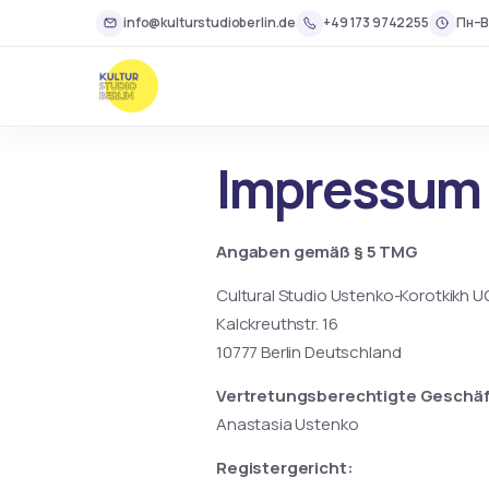
info@kulturstudioberlin.de
+49 173 9742255
Пн–В
Impressum
Angaben gemäß § 5 TMG
Cultural Studio Ustenko-Korotkikh 
Kalckreuthstr. 16
10777 Berlin Deutschland
Vertretungsberechtigte Geschäf
Anastasia Ustenko
Registergericht: