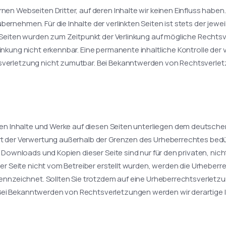
nen Webseiten Dritter, auf deren Inhalte wir keinen Einfluss haben
rnehmen. Für die Inhalte der verlinkten Seiten ist stets der jewei
en Seiten wurden zum Zeitpunkt der Verlinkung auf mögliche Rechts
inkung nicht erkennbar. Eine permanente inhaltliche Kontrolle der 
sverletzung nicht zumutbar. Bei Bekanntwerden von Rechtsverletz
lten Inhalte und Werke auf diesen Seiten unterliegen dem deutschen
rt der Verwertung außerhalb der Grenzen des Urheberrechtes bedü
s. Downloads und Kopien dieser Seite sind nur für den privaten, ni
eser Seite nicht vom Betreiber erstellt wurden, werden die Urheber
ekennzeichnet. Sollten Sie trotzdem auf eine Urheberrechtsverletz
ei Bekanntwerden von Rechtsverletzungen werden wir derartige 