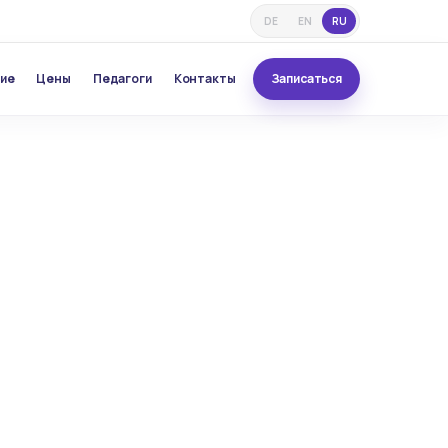
DE
EN
RU
ние
Цены
Педагоги
Контакты
Записаться