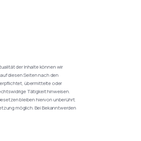
tualität der Inhalte können wir
 auf diesen Seiten nach den
rpflichtet, übermittelte oder
htswidrige Tätigkeit hinweisen.
esetzen bleiben hiervon unberührt.
rletzung möglich. Bei Bekanntwerden