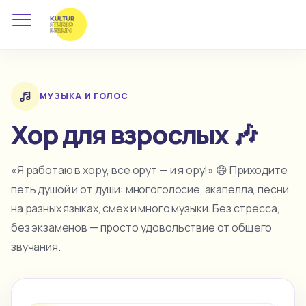
МУЗЫКА И ГОЛОС
Хор для взрослых 🎶
«Я работаю в хору, все орут — и я ору!» 😄 Приходите
петь душой и от души: многоголосие, акапелла, песни
на разных языках, смех и много музыки. Без стресса,
без экзаменов — просто удовольствие от общего
звучания.