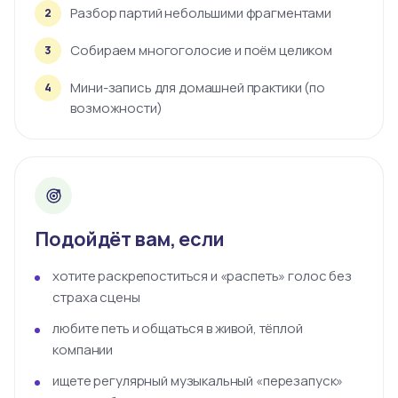
Разбор партий небольшими фрагментами
2
Собираем многоголосие и поём целиком
3
Мини-запись для домашней практики (по
4
возможности)
Подойдёт вам, если
хотите раскрепоститься и «распеть» голос без
страха сцены
любите петь и общаться в живой, тёплой
компании
ищете регулярный музыкальный «перезапуск»