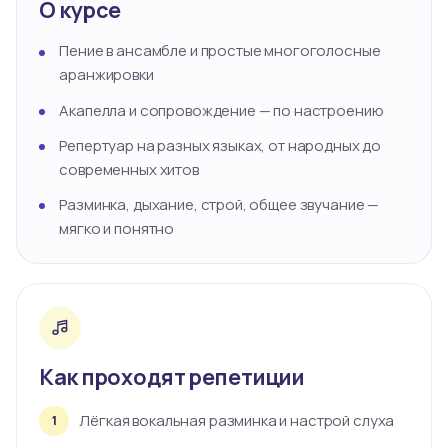
О курсе
Пение в ансамбле и простые многоголосные
аранжировки
Акапелла и сопровождение — по настроению
Репертуар на разных языках, от народных до
современных хитов
Разминка, дыхание, строй, общее звучание —
мягко и понятно
Как проходят репетиции
Лёгкая вокальная разминка и настрой слуха
1